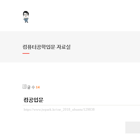
컴퓨터공학입문 자료실
글 수
14
컴공입문
https://www.jwpark.kr/cse_2018_ubuntu/129838