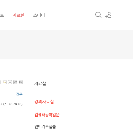
트
자료실
스터디
로그인
회원가입
자료실
진우
강의자료실
7 (*.145.28.46)
컴퓨터공학입문
인미기초실습