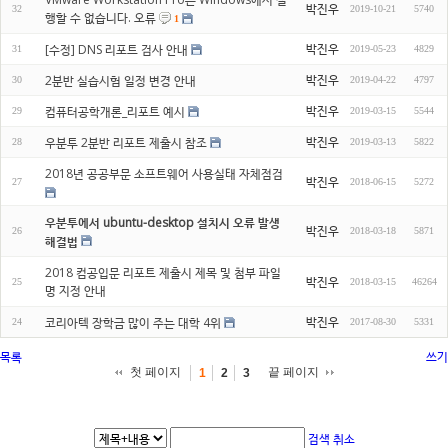
박진우
32
2019-10-21
5740
행할 수 없습니다. 오류
1
박진우
[수정] DNS 리포트 검사 안내
31
2019-05-23
4829
박진우
2분반 실습시험 일정 변경 안내
30
2019-04-22
4797
박진우
컴퓨터공학개론_리포트 예시
29
2019-03-15
5544
박진우
우분투 2분반 리포트 제출시 참조
28
2019-03-13
5822
2018년 공공부문 소프트웨어 사용실태 자체점검
박진우
27
2018-06-15
5272
우분투에서 ubuntu-desktop 설치시 오류 발생
박진우
26
2018-03-18
5871
해결법
2018 컴공입문 리포트 제출시 제목 및 첨부 파일
박진우
25
2018-03-15
46264
명 지정 안내
박진우
코리아텍 장학금 많이 주는 대학 4위
24
2017-08-30
5331
목록
쓰기
첫 페이지
끝 페이지
1
2
3
검색
취소