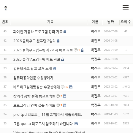
메뉴 건너뛰기
번호
제목
이름
날짜
조회 수
박진우
파이썬 자동화 프로그램 강좌 자료
43
2026-07-28
47
박진우
2026 클라우드 컴퓨팅 2일차
42
2026-04-08
박진우
2025 클라우드컴퓨팅 제2과제 배포 자료
41
2025-04-09
1
1
박진우
2025 클라우드컴퓨팅 배포 자료
40
2025-04-08
박진우
컴퓨팅사고 참고 교재 소개
39
2025-03-04
2934
박진우
컴퓨터공학입문 수강생에게
38
2023-03-02
4917
박진우
네트워크설계및실습 수강생에게
37
2023-03-02
14042
12
박진우
창의적 공학 설계 팀프로젝트
36
2022-03-07
4631
2
박진우
프로그래밍 언어 실습 사이트
35
2021-10-20
5904
3
박진우
proftpd 리포트는 11월 27일까지 제출하세요.
34
2019-11-19
5192
박진우
그룹 quota 리포트시 참조하기 바랍니다.
33
2019-10-22
5933
VMware Workstation Pro은 Windows에서 실