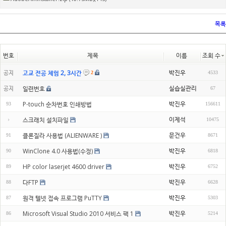
목록
번호
제목
이름
조회 수
박진우
고교 전공 체험 2, 3시간
공지
4533
2
실습실관리
공지
일련번호
67
박진우
P-touch 순차번호 인쇄방법
93
156611
이제석
스크래치 설치파일
10475
문건우
클론질라 사용법 (ALIENWARE )
91
8671
박진우
WinClone 4.0 사용법(수정)
90
6818
박진우
HP color laserjet 4600 driver
89
6752
박진우
다FTP
88
6628
박진우
원격 텔넷 접속 프로그램 PuTTY
87
5303
박진우
Microsoft Visual Studio 2010 서비스 팩 1
86
5214