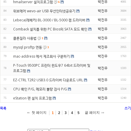
박진우
hmailserver 설치프로그램
85
4081
6
박진우
위보에어 wevo-air USB 무선인터넷공유기
84
3684
박진우
Lebeca(레베카) BL-3000 / BL-5000 캠 드라이버
83
3335
박진우
Comback 설치를 위한 PC Bios의 SATA 모드 확인
82
3063
박진우
클론질라 사용법
81
2467
1
박진우
mysql proftp 연동
80
2055
3
박진우
mac-address 에서 제조회사 구분하기
79
1763
P-Touch 9500PC 프린터 윈도우7 64bit 드라이버 및
박진우
78
1593
프로그램
박진우
EZ-CTRL T2R2 USB3.0 드라이버 다운로드 URL
77
1332
박진우
CPU 확인 P/G, 메모리 불량 검사 P/G
76
1314
박진우
eStation 팬 설치 프로그램
75
1240
목록
쓰기
첫 페이지
끝 페이지
1
2
3
4
5