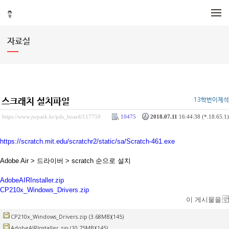
메뉴 건너뛰기
자료실
스크래치 설치파일
13학번이제석
https://www.jwpark.kr/pds_board/117759
10475
2018.07.11
16:44:38 (*.18.65.1)
https://scratch.mit.edu/scratchr2/static/sa/Scratch-461.exe
Adobe Air > 드라이버 > scratch 순으로 설치
AdobeAIRInstaller.zip
CP210x_Windows_Drivers.zip
이 게시물을
CP210x_Windows_Drivers.zip (3.68MB)(145)
AdobeAIRInstaller.zip (10.75MB)(145)