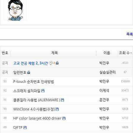
목록
번호
제목
이름
조회 수
박진우
고교 전공 체험 2, 3시간
공지
4533
2
실습실관리
공지
일련번호
67
박진우
P-touch 순차번호 인쇄방법
93
156600
이제석
스크래치 설치파일
92
10475
문건우
클론질라 사용법 (ALIENWARE )
91
8671
박진우
WinClone 4.0 사용법(수정)
90
6818
박진우
HP color laserjet 4600 driver
89
6752
박진우
다FTP
88
6628