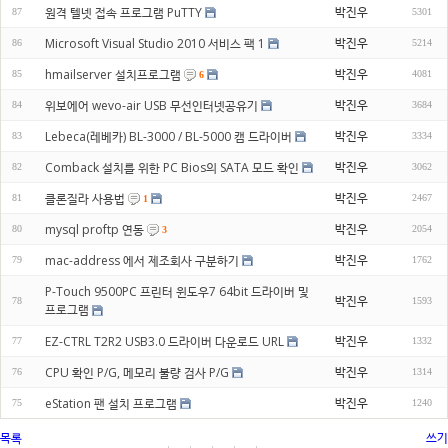
박진우
원격 텔넷 접속 프로그램 PuTTY
87
5301
박진우
Microsoft Visual Studio 2010 서비스 팩 1
86
5214
박진우
hmailserver 설치프로그램
85
4081
6
박진우
위보에어 wevo-air USB 무선인터넷공유기
84
3684
박진우
Lebeca(레베카) BL-3000 / BL-5000 캠 드라이버
83
3334
박진우
Comback 설치를 위한 PC Bios의 SATA 모드 확인
82
3062
박진우
클론질라 사용법
81
2467
1
박진우
mysql proftp 연동
80
2054
3
박진우
mac-address 에서 제조회사 구분하기
79
1762
P-Touch 9500PC 프린터 윈도우7 64bit 드라이버 및
박진우
78
1593
프로그램
박진우
EZ-CTRL T2R2 USB3.0 드라이버 다운로드 URL
77
1332
박진우
CPU 확인 P/G, 메모리 불량 검사 P/G
76
1314
박진우
eStation 팬 설치 프로그램
75
1240
목록
쓰기